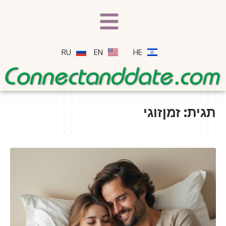
RU
EN
HE
תגית:
זמןזוגי