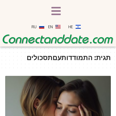
RU
EN
HE
תגית:
התמודדותעםתסכולים