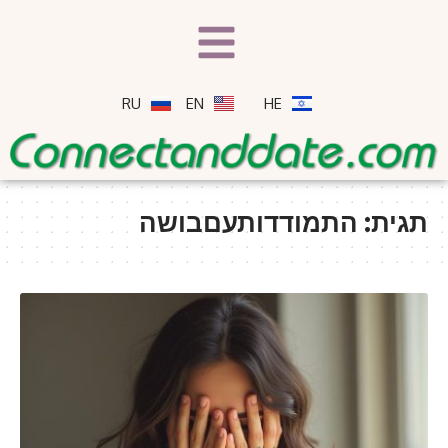
RU
EN
HE
תגית:
התמודדותעםבושה